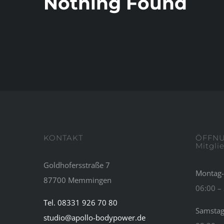
Nothing Found
KONTAKT
ÖFFNU
Mitgli
Goldhofersstraße 7
Montag-
87700 Memmingen
06:00 –
Tel. 08331 926 70 80
Samstag
studio@apollo-bodypower.de